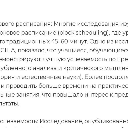
ового расписания: Многие исследования из
ковое расписание (block scheduling), где у
то традиционных 45–60 минут. Одно из исс
 США, показало, что учащиеся, обучающиес
емонстрируют лучшую успеваемость по пре
убленного анализа и критического мышлен
тория и естественные науки). Более продо
ли проводить больше времени на практичес
ьные занятия, что повышало интерес к пре
льтаты.
успеваемость: Исследование, опубликованно