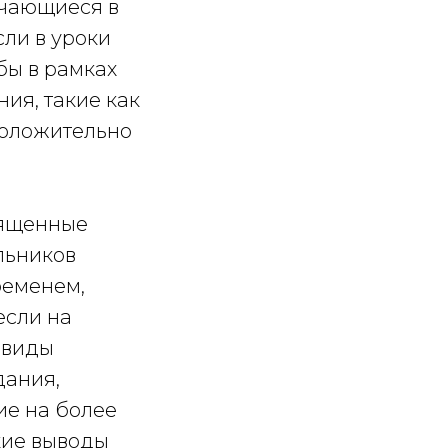
бучающиеся в
сли в уроки
бы в рамках
ия, такие как
 положительно
вященные
льников
ременем,
если на
 виды
дания,
ие на более
кие выводы