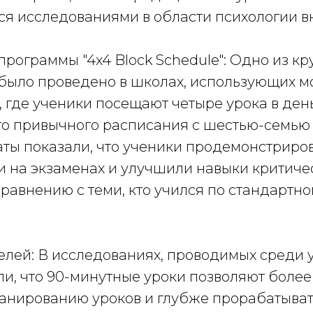
я исследованиями в области психологии в
программы "4x4 Block Schedule": Одно из к
было проведено в школах, использующих мо
", где ученики посещают четыре урока в ден
сто привычного расписания с шестью-семью
аты показали, что ученики продемонстриро
и на экзаменах и улучшили навыки критиче
равнению с теми, кто учился по стандартн
елей: В исследованиях, проводимых среди 
и, что 90-минутные уроки позволяют более
ланированию уроков и глубже прорабатыват