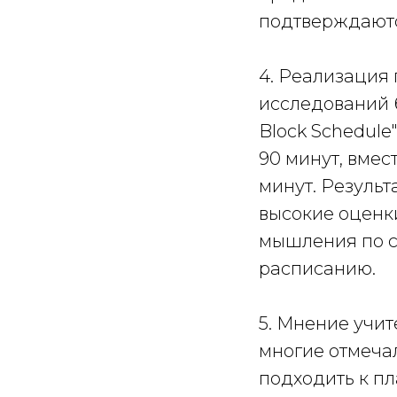
подтверждаютс
4. Реализация 
исследований 
Block Schedule
90 минут, вме
минут. Результ
высокие оценк
мышления по с
расписанию.
5. Мнение учит
многие отмечал
подходить к п