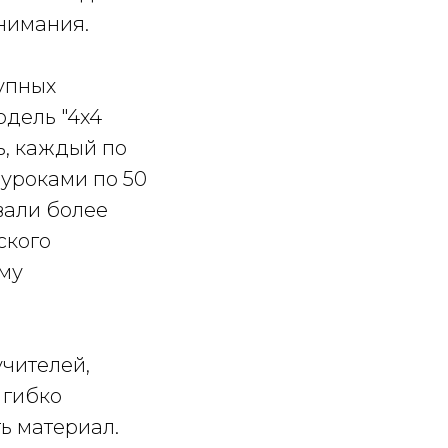
нимания.
рупных
дель "4x4
ь, каждый по
 уроками по 50
вали более
ского
ому
учителей,
 гибко
ь материал.