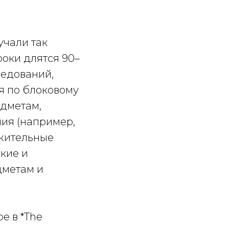
учали так
роки длятся 90–
ледований,
я по блоковому
дметам,
ия (например,
лжительные
кие и
дметам и
е в *The