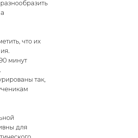
 разнообразить
на
етить, что их
ия.
90 минут
.
урированы так,
ученикам
льной
ивны для
итического