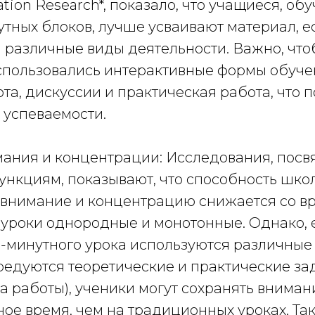
cation Research*, показало, что учащиеся, о
тных блоков, лучше усваивают материал, е
 различные виды деятельности. Важно, что
спользовались интерактивные формы обучен
та, дискуссии и практическая работа, что
 успеваемости.
имания и концентрации: Исследования, пос
ункциям, показывают, что способность шко
внимание и концентрацию снижается со в
 уроки однородные и монотонные. Однако, 
-минутного урока используются различные
редуются теоретические и практические за
 работы), ученики могут сохранять вниман
ое время, чем на традиционных уроках. Та