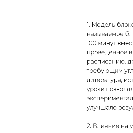
1. Модель блок
называемое бло
100 минут вмес
проведенное в
расписанию, д
требующим угл
литература, ис
уроки позволя
экспериментал
улучшало резу
2. Влияние на 