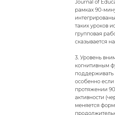
Journal of Edu
рамках 90-мину
интегрированы
таких уроков и
групповая рабо
сказывается на
3. Уровень вн
когнитивным ф
поддерживать 
особенно если
протяжении 90
активности (че
меняется форма
продолжительн