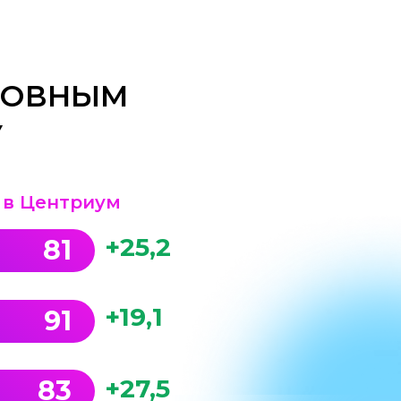
СНОВНЫМ
У
 в Центриум
+25,2
81
+19,1
91
+27,5
83