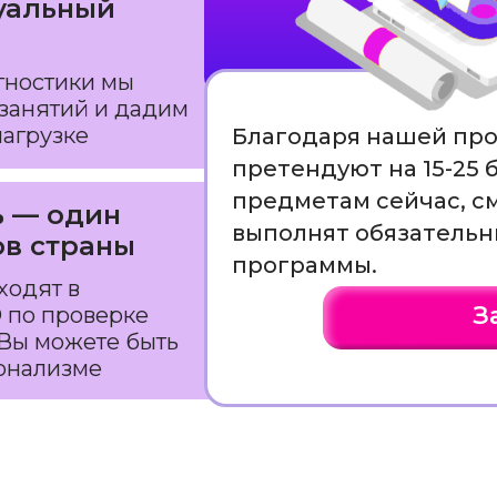
уальный
гностики мы
занятий и дадим
агрузке
Благодаря нашей про
претендуют на 15-25
предметам сейчас, см
ь — один
выполнят обязатель
ов страны
программы.
ходят в
З
 по проверке
 Вы можете быть
ионализме