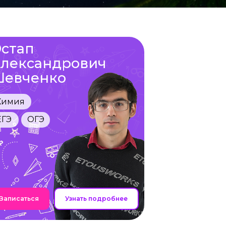
стап
лександрович
евченко
Химия
ЕГЭ
ОГЭ
Записаться
Узнать подробнее