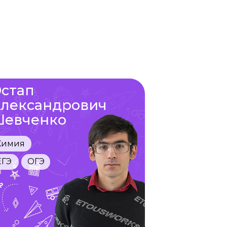
стап
лександрович
евченко
Химия
ЕГЭ
ОГЭ