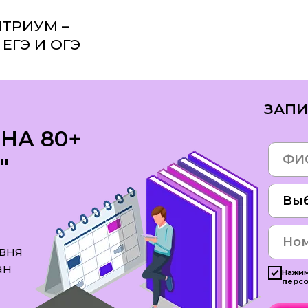
ОЛА
ТРИУМ –
ЕГЭ И ОГЭ
КУРСЫ
ЗАПИ
НА 80+
"
вня
ан
Нажим
перс