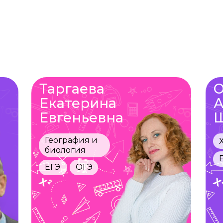
Таргаева
О
Екатерина
А
Евгеньевна
Ш
География и
биология
ЕГЭ
ОГЭ