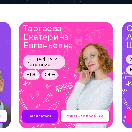
Таргаева
О
Екатерина
А
Евгеньевна
Ш
География и
биология
ЕГЭ
ОГЭ
е
Записаться
Узнать подробнее