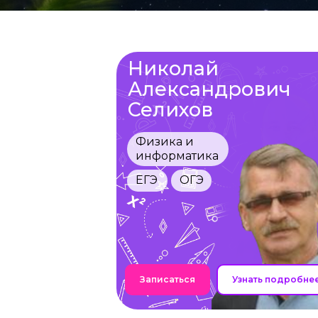
Николай
Александрович
Селихов
Физика и
информатика
ЕГЭ
ОГЭ
Записаться
Узнать подробне