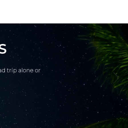
S
d trip alone or