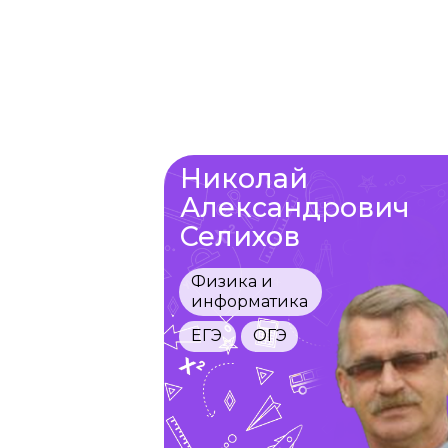
Николай
Александрович
Селихов
Физика и
информатика
ЕГЭ
ОГЭ